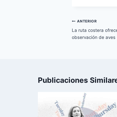
Navegación
ANTERIOR
La ruta costera ofrec
de
observación de aves
entradas
Publicaciones Similar