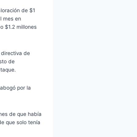
aloración de $1
al mes en
o $1.2 millones
directiva de
sto de
staque.
 abogó por la
ones de que había
de que solo tenía