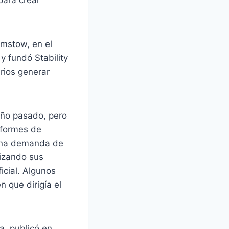
mstow, en el
y fundó Stability
rios generar
año pasado, pero
nformes de
 una demanda de
lizando sus
icial. Algunos
 que dirigía el
a, publicó en