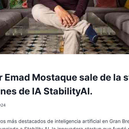
 Emad Mostaque sale de la s
es de IA StabilityAI.
024
os más destacados de inteligencia artificial en Gran B
nciado a Stability AI, la innovadora startup que fundó 