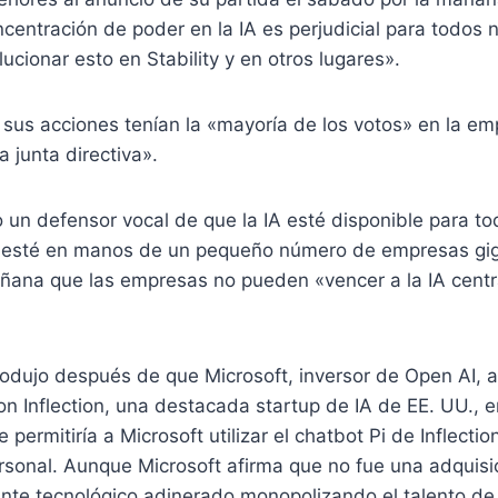
ncentración de poder en la IA es perjudicial para todos
ucionar esto en Stability y en otros lugares».
sus acciones tenían la «mayoría de los votos» en la em
la junta directiva».
un defensor vocal de que la IA esté disponible para to
a esté en manos de un pequeño número de empresas giga
ñana que las empresas no pueden «vencer a la IA cent
rodujo después de que Microsoft, inversor de Open AI, 
n Inflection, una destacada startup de IA de EE. UU., 
permitiría a Microsoft utilizar el chatbot Pi de Inflection
sonal. Aunque Microsoft afirma que no fue una adquisic
te tecnológico adinerado monopolizando el talento de l