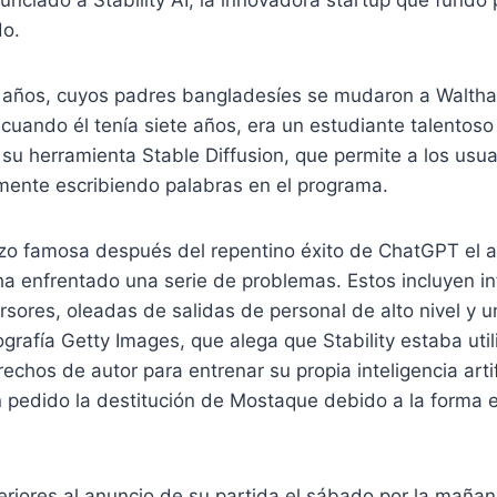
do.
años, cuyos padres bangladesíes se mudaron a Waltha
cuando él tenía siete años, era un estudiante talentoso 
su herramienta Stable Diffusion, que permite a los usua
ente escribiendo palabras en el programa.
zo famosa después del repentino éxito de ChatGPT el 
a enfrentado una serie de problemas. Estos incluyen i
rsores, oleadas de salidas de personal de alto nivel y
ografía Getty Images, que alega que Stability estaba uti
chos de autor para entrenar su propia inteligencia artif
 pedido la destitución de Mostaque debido a la forma en
eriores al anuncio de su partida el sábado por la mañan