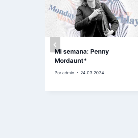
a
Mi semana: Penny
Mordaunt*
¿la
Por
admin
24.03.2024
do