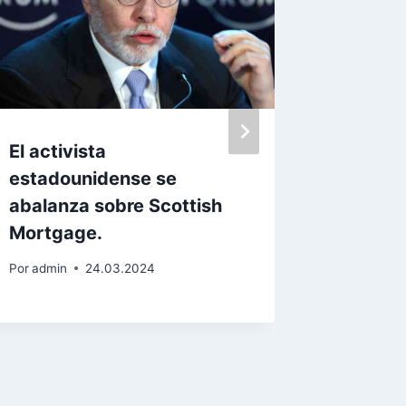
El activista
‘Odio l
estadounidense se
dentro 
abalanza sobre Scottish
convert
Mortgage.
Por
admin
Por
admin
24.03.2024