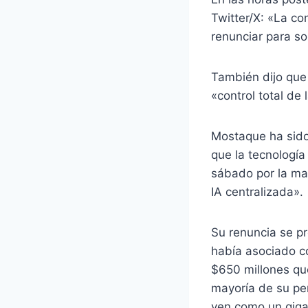
Twitter/X: «La co
renunciar para sol
También dijo que 
«control total de 
Mostaque ha sido 
que la tecnologí
sábado por la ma
IA centralizada».
Su renuncia se p
había asociado co
$650 millones que 
mayoría de su per
ven como un gigan