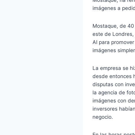
imágenes a pedi
Mostaque, de 40 
este de Londres, 
AI para promover 
imágenes simplem
La empresa se hi
desde entonces h
disputas con inve
la agencia de fot
imágenes con dere
inversores habían
negocio.
En las horas post