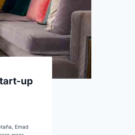
tart-up
retaña, Emad
para crear