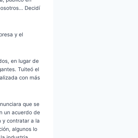
 nosotros… Decidí
presa y el
dos, en lugar de
ntes. Tuiteó el
ralizada con más
anunciara que se
en un acuerdo de
 y contratar a la
ión, algunos lo
a industria.