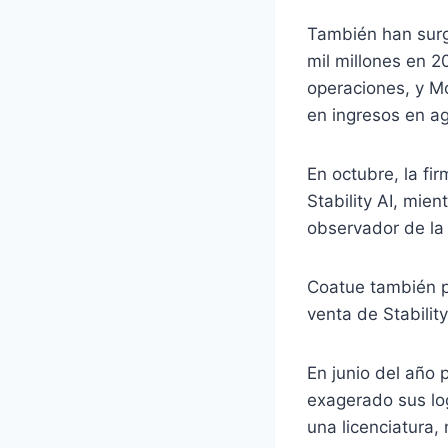
También han surgi
mil millones en 2
operaciones, y M
en ingresos en a
En octubre, la fi
Stability AI, mie
observador de la
Coatue también p
venta de Stability
En junio del año
exagerado sus log
una licenciatura,