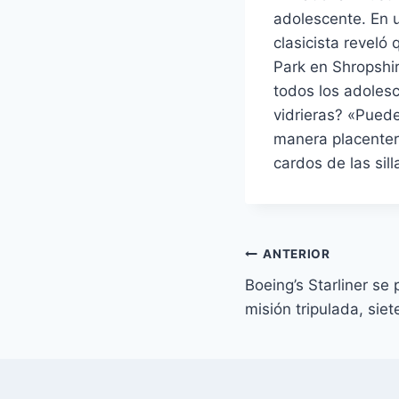
adolescente. En u
clasicista revel
Park en Shropshir
todos los adoles
vidrieras? «Pued
manera placentera
cardos de las sill
Navegación
ANTERIOR
Boeing’s Starliner se
de
misión tripulada, siet
entradas