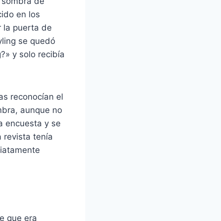
a sombra de
ido en los
 la puerta de
yling se quedó
?» y solo recibía
as reconocían el
mbra, aunque no
a encuesta y se
 revista tenía
diatamente
e que era