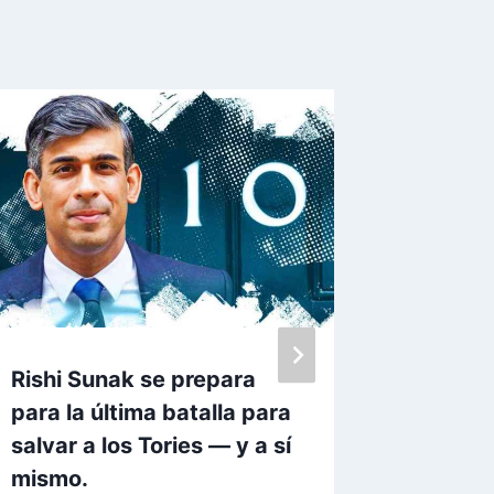
Rishi Sunak se prepara
Angela 
para la última batalla para
campeo
salvar a los Tories — y a sí
trabaja
mismo.
respald