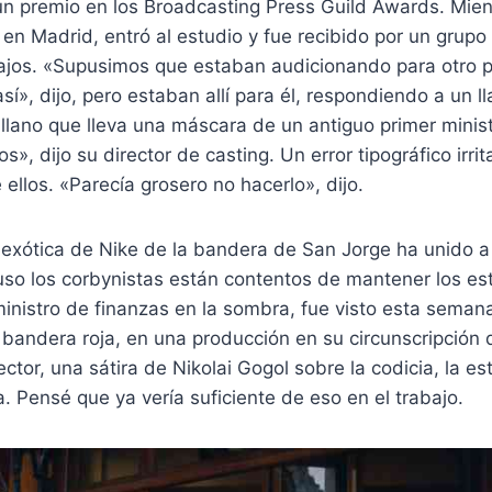
un premio en los Broadcasting Press Guild Awards. Mien
n Madrid, entró al estudio y fue recibido por un grup
jos. «Supusimos que estaban audicionando para otro 
así», dijo, pero estaban allí para él, respondiendo a un 
villano que lleva una máscara de un antiguo primer minis
os», dijo su director de casting. Un error tipográfico irri
 ellos. «Parecía grosero no hacerlo», dijo.
 exótica de Nike de la bandera de San Jorge ha unido a
luso los corbynistas están contentos de mantener los e
ministro de finanzas en la sombra, fue visto esta sema
 bandera roja, en una producción en su circunscripción
tor, una sátira de Nikolai Gogol sobre la codicia, la es
a. Pensé que ya vería suficiente de eso en el trabajo.