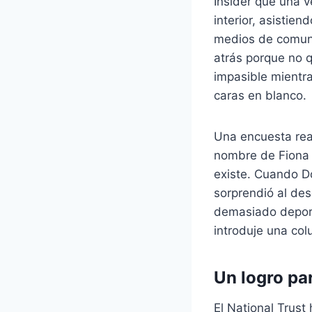
Insider que una v
interior, asistie
medios de comunic
atrás porque no q
impasible mientra
caras en blanco.
Una encuesta real
nombre de Fiona 
existe. Cuando D
sorprendió al des
demasiado deport
introduje una co
Un logro pa
El National Trus