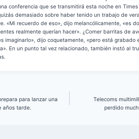
na conferencia que se transmitirá esta noche en Times 
ó quizás demasiado sobre haber tenido un trabajo de ve
e. «Mi recuerdo de eso», dijo melancólicamente, «es do
centes realmente querían hacer». ¿Comer barritas de av
es imaginarlo», dijo coquetamente, «pero está grabado
». En un punto tal vez relacionado, también instó al trus
as.
 prepara para lanzar una
Telecoms multimill
e años tarde.
perdido much