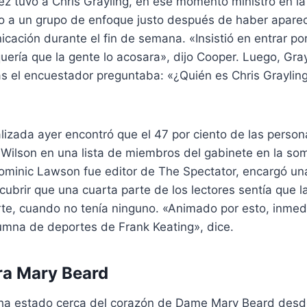
ez tuvo a Chris Grayling, en ese momento ministro en l
ndo a un grupo de enfoque justo después de haber aparec
ación durante el fin de semana. «Insistió en entrar por
uería que la gente lo acosara», dijo Cooper. Luego, Gra
s el encuestador preguntaba: «¿Quién es Chris Grayling
izada ayer encontró que el 47 por ciento de las person
Wilson en una lista de miembros del gabinete en la so
ominic Lawson fue editor de The Spectator, encargó un
cubrir que una cuarta parte de los lectores sentía que la
e, cuando no tenía ninguno. «Animado por esto, inme
lumna de deportes de Frank Keating», dice.
ra Mary Beard
t ha estado cerca del corazón de Dame Mary Beard desd