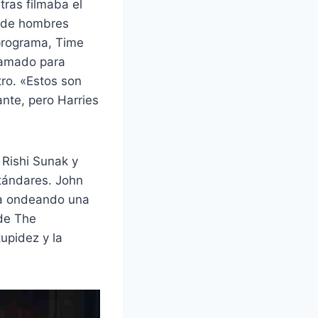
tras filmaba el
o de hombres
programa, Time
llamado para
tro. «Estos son
tante, pero Harries
 Rishi Sunak y
stándares. John
na ondeando una
 de The
tupidez y la