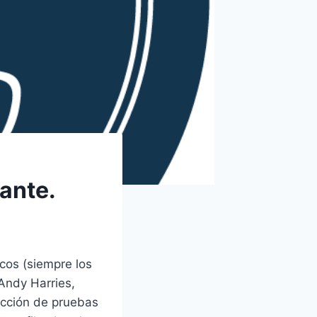
cante.
icos (siempre los
 Andy Harries,
ección de pruebas