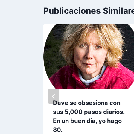
Publicaciones Similar
rio de
Dave se obsesiona con
a
sus 5,000 pasos diarios.
 que
En un buen día, yo hago
sta
80.